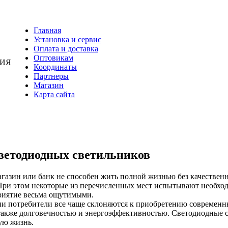
Главная
Установка и сервис
Оплата и доставка
Оптовикам
НИЯ
Координаты
Партнеры
Магазин
Карта сайта
ветодиодных светильников
агазин или банк не способен жить полной жизнью без качестве
При этом некоторые из перечисленных мест испытывают необход
риятие весьма ощутимыми.
ии потребители все чаще склоняются к приобретению современн
 также долговечностью и энергоэффективностью. Светодиодные 
ую жизнь.