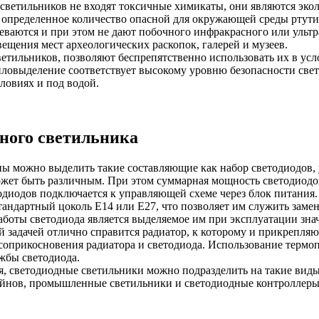
светильников не входят токсичные химикаты, они являются экол
определенное количество опасной для окружающей среды ртути
греваются и при этом не дают побочного инфракрасного или уль
ещения мест археологических раскопок, галерей и музеев.
етильников, позволяют беспрепятственно использовать их в усл
ловыделение соответствует высокому уровню безопасности свет
ловиях и под водой.
дного светильника
ы можно выделить такие составляющие как набор светодиодов, у
может быть различным. При этом суммарная мощность светодиодо
диодов подключается к управляющей схеме через блок питания.
тандартный цоколь Е14 или Е27, что позволяет им служить зам
боты светодиода является выделяемое им при эксплуатации знач
й задачей отлично справится радиатор, к которому и прикрепля
 соприкосновения радиатора и светодиода. Использование термоп
жбы светодиода.
я, светодиодные светильники можно подразделить на такие вид
ейнов, промышленные светильники и светодиодные контроллеры