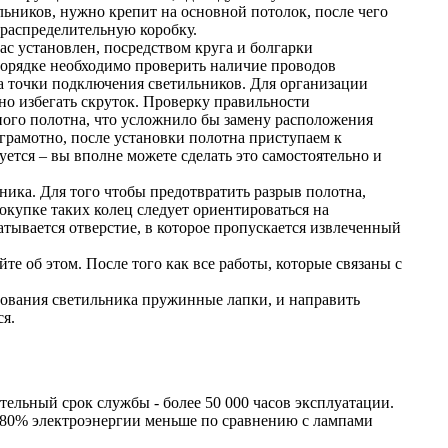
льников, нужно крепит на основной потолок, после чего
распределительную коробку.
ас установлен, посредством круга и болгарки
порядке необходимо проверить наличие проводов
а точки подключения светильников. Для организации
но избегать скруток. Проверку правильности
ного полотна, что усложнило бы замену расположения
грамотно, после установки полотна приступаем к
ется – вы вполне можете сделать это самостоятельно и
ника. Для того чтобы предотвратить разрыв полотна,
окупке таких колец следует ориентироваться на
атывается отверстие, в которое пропускается извлеченный
йте об этом. После того как все работы, которые связаны с
нования светильника пружинные лапки, и направить
ся.
ельный срок службы - более 50 000 часов эксплуатации.
-80% электроэнергии меньше по сравнению с лампами