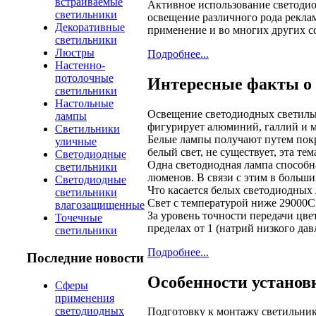
встраиваемые
Активное использование светодиод
светильники
освещение различного рода рекла
Декоративные
применение и во многих других с
светильники
Люстры
Подробнее...
Настенно-
потолочные
Интересные факты о 
светильники
Настольные
Освещение светодиодных светильн
лампы
фигурирует алюминий, галлий и 
Светильники
Белые лампы получают путем покр
уличные
белый свет, не существует, эта т
Светодиодные
Одна светодиодная лампа способна
светильники
люменов. В связи с этим в больши
Светодиодные
Что касается белых светодиодных 
светильники
Свет с температурой ниже 29000С
влагозащищенные
За уровень точности передачи цве
Точечные
пределах от 1 (натрий низкого да
светильники
Подробнее...
Последние новости
Особенности установ
Сферы
применения
светодиодных
Подготовку к монтажу светильнико