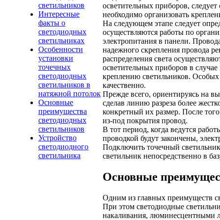
светильников
осветительных приборов, следует 
Интересные
необходимо организовать креплен
факты о
На следующем этапе следует опред
светодиодных
осуществляются работы по органи
светильниках
электропитания в панели. Провод
Особенности
надежного скрепления провода ре
установки
распределения света осуществляю
точечных
осветительных приборов в случае
светодиодных
креплению светильников. Особых н
светильников в
качественно.
натяжной потолок
Прежде всего, ориентируясь на вы
Основные
сделав линию разреза более жестк
преимущества
конкретный их размер. После того
светодиодных
из-под покрытия провод.
светильников
В тот период, когда ведутся работ
Устройство
проводкой будут закончены, элек
светодиодного
Подключить точечный светильник 
светильника
светильник непосредственно в баз
Основные преимущес
Одним из главных преимуществ св
При этом светодиодные светильни
накаливания, люминесцентными л