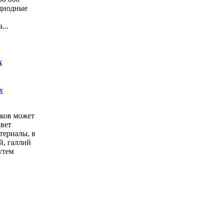
одиодные
...
х
ков может
цвет
териалы, в
й, галлий
утем