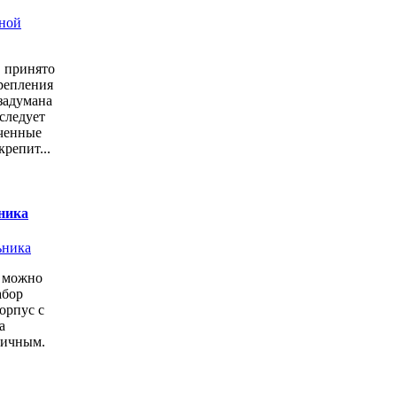
в принято
репления
 задумана
следует
аченные
репит...
ьника
ы можно
абор
орпус с
а
личным.