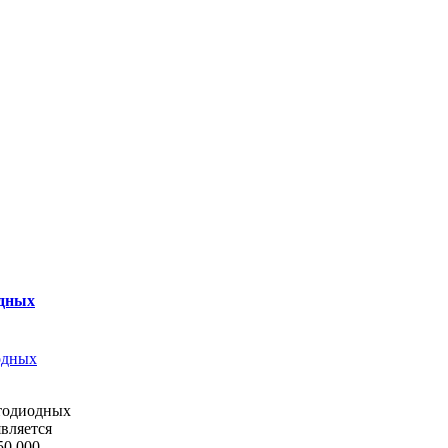
одных
тодиодных
вляется
50 000