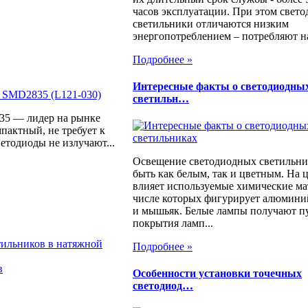
часов эксплуатации. При этом свет
светильники отличаются низким
энергопотреблением – потребляют на
Подробнее »
Интересные факты о светодиодны
светильн…
35 — лидер на рынке
пактный, не требует к
ветодиоды не излучают...
Освещение светодиодных светильни
быть как белым, так и цветным. На 
влияет используемые химические ма
числе которых фигурирует алюмини
и мышьяк. Белые лампы получают п
покрытия ламп...
тильников в натяжной
Подробнее »
в
Особенности установки точечных
светодиод…