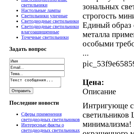
зональных све
светильники
Настольные лампы
строгость мин
Светильники уличные
Светодиодные светильники
Единый образ 
Светодиодные светильники
влагозащищенные
металла приме
Точечные светильники
особыми требо
Задать вопрос
...
pic_53f9e6585
Цена:
Описание
Последние новости
Интригующе с
светильников 
Сферы применения
светодиодных светильников
минимализма! 
Интересные факты о
светодиодных светильниках
окрашенного м