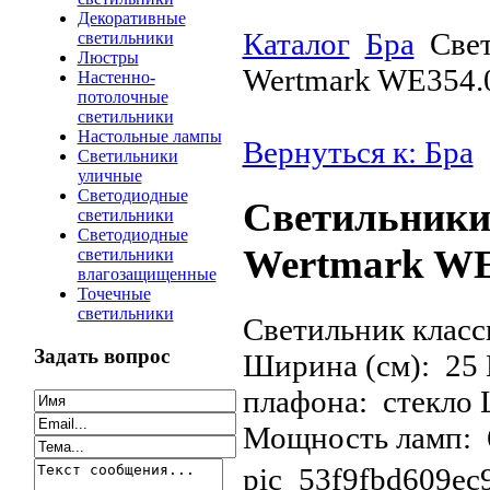
Декоративные
Каталог
Бра
Све
светильники
Люстры
Wertmark WE354.
Настенно-
потолочные
светильники
Настольные лампы
Вернуться к: Бра
Светильники
уличные
Светодиодные
Светильник
светильники
Светодиодные
Wertmark WE
светильники
влагозащищенные
Точечные
светильники
Светильник класс
Задать вопрос
Ширина (см): 25
плафона: стекло 
Мощность ламп: 
pic_53f9fbd609ec9