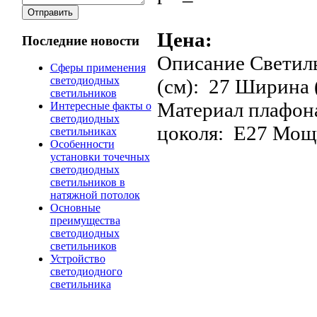
Цена:
Последние новости
Описание
Светиль
Сферы применения
светодиодных
(см): 27 Ширина 
светильников
Материал плафона
Интересные факты о
светодиодных
цоколя: E27 Мощ
светильниках
Особенности
установки точечных
светодиодных
светильников в
натяжной потолок
Основные
преимущества
светодиодных
светильников
Устройство
светодиодного
светильника