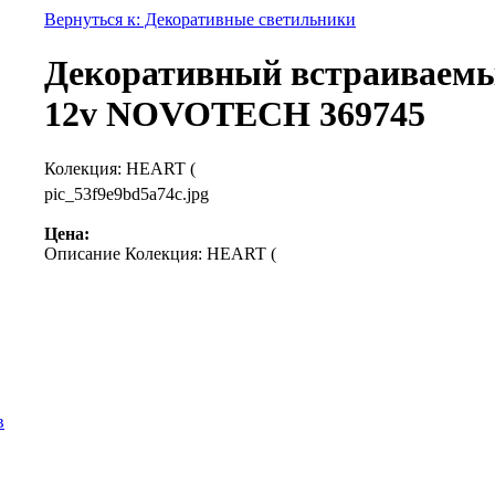
Вернуться к: Декоративные светильники
Декоративный встраиваемый
12v NOVOTECH 369745
Колекция: HEART (
pic_53f9e9bd5a74c.jpg
Цена:
Описание
Колекция: HEART (
в