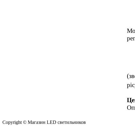
Мо
ре
(з
pi
Це
Оп
Copyright © Магазин LED светильников