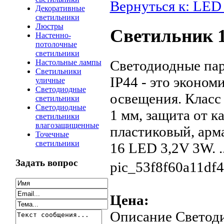
Вернуться к: LED
Декоративные
светильники
Люстры
Светильник 1
Настенно-
потолочные
светильники
Светодиодные па
Настольные лампы
Светильники
IP44 - это эконо
уличные
Светодиодные
освещения. Класс 
светильники
Светодиодные
1 мм, защита от к
светильники
влагозащищенные
пластиковый, арм
Точечные
светильники
16 LED 3,2V 3W. ..
Задать вопрос
pic_53f8f60a11df4
Цена:
Описание
Светоди