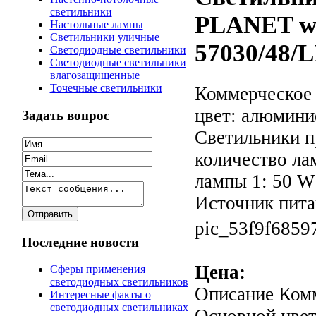
светильники
PLANET wa
Настольные лампы
Светильники уличные
57030/48/L
Светодиодные светильники
Светодиодные светильники
влагозащищенные
Точечные светильники
Коммерческое
цвет: алюмини
Задать вопрос
Светильники п
количество ла
лампы 1: 50 W 
Источник питан
pic_53f9f6859
Последние новости
Цена:
Сферы применения
светодиодных светильников
Описание
Комм
Интересные факты о
светодиодных светильниках
Основной цвет