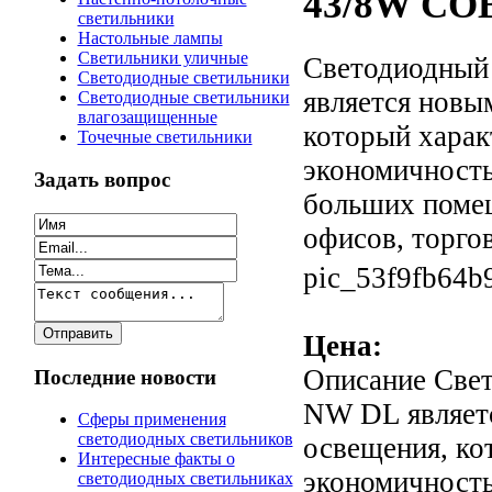
43/8W COB
светильники
Настольные лампы
Светильники уличные
Светодиодный
Светодиодные светильники
является новы
Светодиодные светильники
влагозащищенные
который харак
Точечные светильники
экономичность
Задать вопрос
больших помещ
офисов, торгов
pic_53f9fb64b
Цена:
Описание
Свет
Последние новости
NW DL являет
Сферы применения
светодиодных светильников
освещения, ко
Интересные факты о
экономичность
светодиодных светильниках