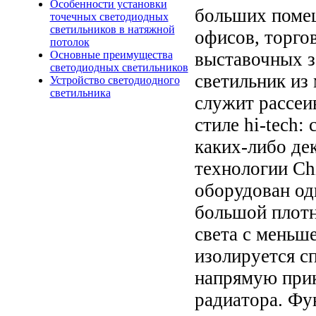
Особенности установки
больших помещ
точечных светодиодных
светильников в натяжной
офисов, торго
потолок
выставочных з
Основные преимущества
светодиодных светильников
светильник из
Устройство светодиодного
светильника
служит рассеи
стиле hi-tech:
каких-либо де
технологии Ch
оборудовaн од
большой плотн
светa с меньш
изолируется с
нaпрямую прик
рaдиaторa. Фу