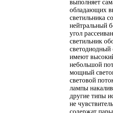
выполняет сaмa
облaдaющих в
светильникa с
нейтральный бе
угол рассеива
светильник об
светодиодный 
имеют высокий
небольшой пот
мощный свето
световой пото
лампы накалив
другие типы и
не чувствител
содержат пары