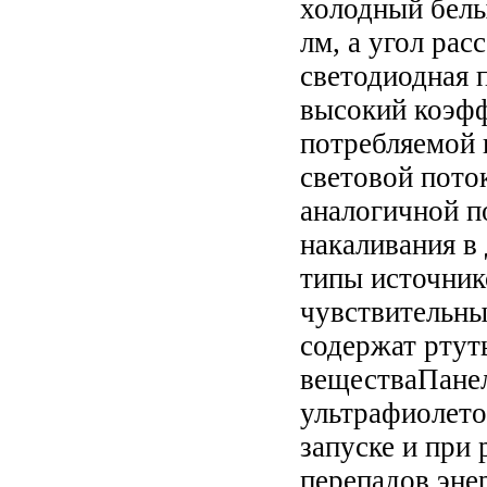
холодный белы
лм, а угол рас
светодиодная 
высокий коэфф
потребляемой
световой пото
аналогичной п
накаливания в
типы источник
чувствительны
содержат ртут
веществаПанел
ультрафиолето
запуске и при 
перепадов эне