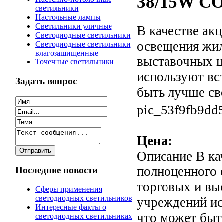
38/15W CO
светильники
Настольные лампы
Светильники уличные
В качестве ак
Светодиодные светильники
освещения жил
Светодиодные светильники
влагозащищенные
выставочных ц
Точечные светильники
используют вс
Задать вопрос
быть лучше све
pic_53f9fb9dd
Цена:
Описание
В ка
полноценного 
Последние новости
торговых и вы
Сферы применения
светодиодных светильников
учреждений ис
Интересные факты о
что может быт
светодиодных светильниках