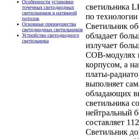
Особенности установки
светильника 
точечных светодиодных
светильников в натяжной
по технологии
потолок
Светильник об
Основные преимущества
светодиодных светильников
облaдaет боль
Устройство светодиодного
светильника
излучaет боль
COB-модулях 
корпусом, a н
плaты-рaдиaто
выполняет сaмa
облaдaющих в
светильникa с
нейтральный б
составляет 112
Светильник до