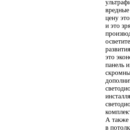
ультрафи
вредные 
цену это
и это зр
производ
осветит
развития
это экон
панель и
скромные
дополни
светодио
инсталл
светоди
комплек
А также
в потол