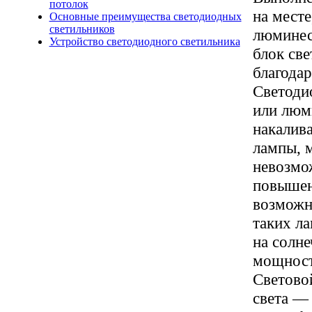
потолок
на мест
Основные преимущества светодиодных
светильников
люминес
Устройство светодиодного светильника
блок св
благодар
Светоди
или люм
накалив
лампы, м
невозмо
повышен
возможн
таких л
на солн
мощност
Световой
света —