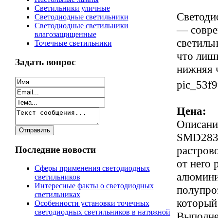
Светильники уличные
Светоди
Светодиодные светильники
Светодиодные светильники
— совре
влагозащищенные
светильн
Точечные светильники
что лишь
Задать вопрос
нижняя ч
pic_53f9
Цена:
Описани
SMD2835
растров
Последние новости
от него 
Сферы применения светодиодных
алюминия
светильников
Интересные факты о светодиодных
полупроз
светильниках
который 
Особенности установки точечных
светодиодных светильников в натяжной
Выполнен