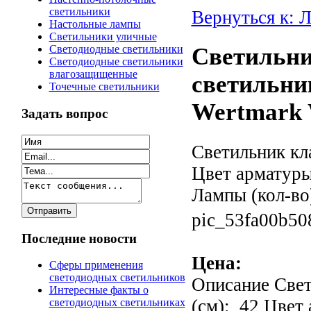
светильники
Вернуться к: 
Настольные лампы
Светильники уличные
Светодиодные светильники
Светильн
Светодиодные светильники
влагозащищенные
светильни
Точечные светильники
Wertmark 
Задать вопрос
Светильник кл
Цвет арматуры
Лампы (кол-во
pic_53fa00b50
Последние новости
Цена:
Сферы применения
светодиодных светильников
Описание
Свет
Интересные факты о
(см): 42 Цвет
светодиодных светильниках