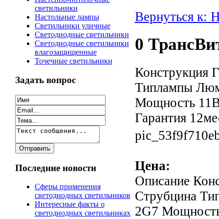
светильники
Вернуться к: 
Настольные лампы
Светильники уличные
Светодиодные светильники
0 ТрансВи
Светодиодные светильники
влагозащищенные
Точечные светильники
Конструкция Г
Задать вопрос
Типлампы Люм
Мощность 11Вт
Гарантия 12мес
pic_53f9f710eb
Цена:
Последние новости
Описание
Конс
Сферы применения
Струбцина Ти
светодиодных светильников
Интересные факты о
2G7 Мощность 
светодиодных светильниках