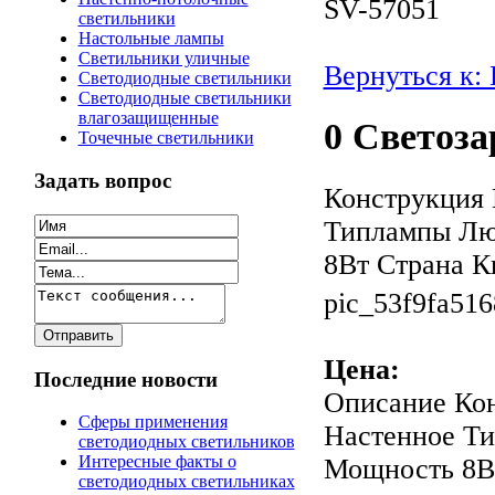
SV-57051
светильники
Настольные лампы
Светильники уличные
Вернуться к:
Светодиодные светильники
Светодиодные светильники
влагозащищенные
0 Светоза
Точечные светильники
Задать вопрос
Конструкция 
Типлампы Лю
8Вт Страна К
pic_53f9fa516
Цена:
Последние новости
Описание
Кон
Сферы применения
Настенное Т
светодиодных светильников
Интересные факты о
Мощность 8Вт
светодиодных светильниках