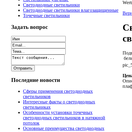
Wert
Светодиодные светильники
Светодиодные светильники влагозащищенные
Верн
Точечные светильники
С
Задать вопрос
с
Подв
белы
pic_
Цен
Последние новости
Опи
плаф
Сферы применения светодиодных
светильников
Интересные факты о светодиодных
светильниках
Особенности установки точечных
светодиодных светильников в натяжной
потолок
Основные преимущества светодиодных