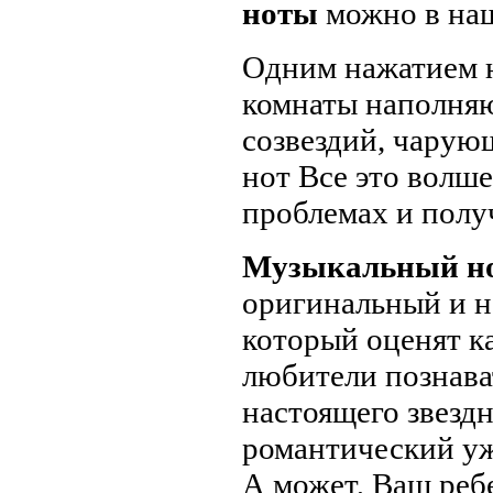
ноты
можно в наш
Одним нажатием н
комнаты наполняю
созвездий, чарую
нот Все это волше
проблемах и полу
Музыкальный но
оригинальный и н
который оценят к
любители познава
настоящего звездн
романтический уж
А может, Ваш реб