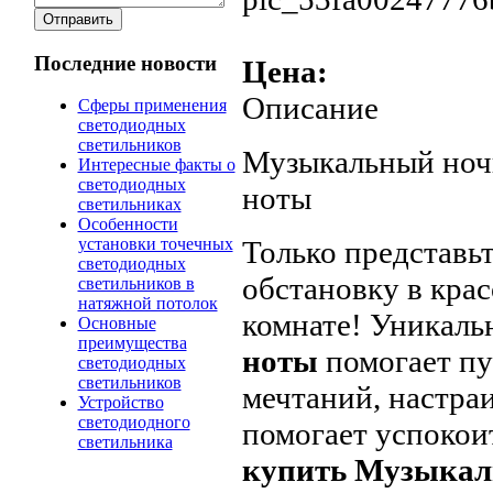
Последние новости
Цена:
Описание
Сферы применения
светодиодных
светильников
Музыкальный ноч
Интересные факты о
светодиодных
ноты
светильниках
Особенности
Только представь
установки точечных
светодиодных
обстановку в крас
светильников в
натяжной потолок
комнате! Уникал
Основные
преимущества
ноты
помогает п
светодиодных
светильников
мечтаний, настраи
Устройство
светодиодного
помогает успокоит
светильника
купить Музыкал