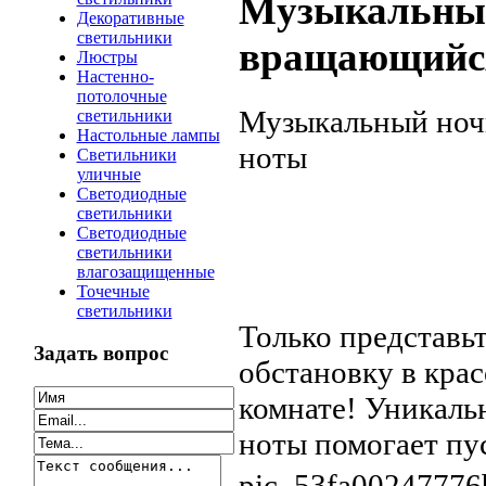
Музыкальный
Декоративные
светильники
вращающийся
Люстры
Настенно-
потолочные
Музыкальный ноч
светильники
Настольные лампы
ноты
Светильники
уличные
Светодиодные
светильники
Светодиодные
светильники
влагозащищенные
Точечные
светильники
Только представь
Задать вопрос
обстановку в крас
комнате! Уникаль
ноты помогает пус
pic_53fa00247776