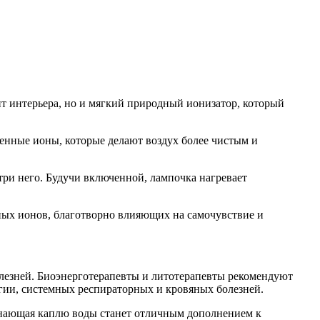
т интерьера, но и мягкий природный ионизатор, который
женные ионы, которые делают воздух более чистым и
три него. Будучи включенной, лампочка нагревает
ных ионов, благотворно влияющих на самочувствие и
олезней. Биоэнерготерапевты и литотерапевты рекомендуют
ргии, системных респираторных и кровяных болезней.
инающая каплю воды станет отличным дополнением к