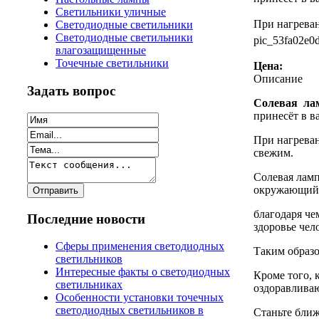
Светильники уличные
При нагреван
Светодиодные светильники
Светодиодные светильники
pic_53fa02e0
влагозащищенные
Точечные светильники
Цена:
Описание
Задать вопрос
Солевая ла
принесёт в в
При нагреван
свежим.
Солевая ламп
окружающий 
благодаря че
Последние новости
здоровье чел
Сферы применения светодиодных
Таким образо
светильников
Интересные факты о светодиодных
Кроме того, 
светильниках
оздоравливаю
Особенности установки точечных
светодиодных светильников в
Станьте бли