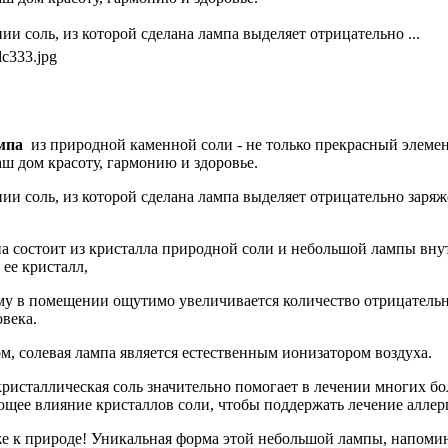
ии соль, из которой сделана лампа выделяет отрицательно ...
dc333.jpg
мпа
из природной каменной соли - не только прекрасный элемен
аш дом красоту, гармонию и здоровье.
ии соль, из которой сделана лампа выделяет отрицательно заря
а состоит из кристалла природной соли и небольшой лампы вну
ее кристалл,
му в помещении ощутимо увеличивается количество отрицатель
овека.
м, солевая лампа является естественным ионизатором воздуха.
кристаллическая соль значительно помогает в лечении многих б
щее влияние кристаллов соли, чтобы поддержать лечение алле
же к природе! Уникальная форма этой небольшой лампы, напом