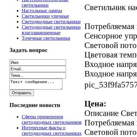
светильники
Светильник на
Настольные лампы
Светильники уличные
Светодиодные светильники
Потребляемая 
Светодиодные светильники
влагозащищенные
Сенсорное упр
Точечные светильники
Световой пото
Задать вопрос
Цветовая темп
Входное напря
Входное напряж
pic_53f9fa575
Цена:
Последние новости
Описание
Свет
Сферы применения
Потребляемая 
светодиодных светильников
Интересные факты о
Световой пото
светодиодных светильниках