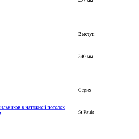
427 мм
Выступ
340 мм
Серия
тильников в натяжной потолок
St Pauls
в