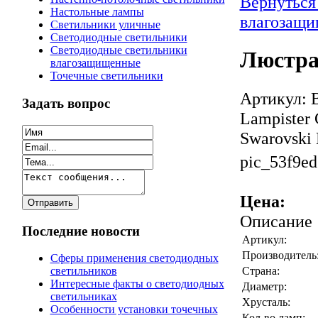
Вернуться
Настольные лампы
влагозащ
Светильники уличные
Светодиодные светильники
Светодиодные светильники
Люстра
влагозащищенные
Точечные светильники
Артикул: 
Задать вопрос
Lampister 
Swarovski 
pic_53f9ed
Цена:
Описание
Последние новости
Артикул:
Производитель
Сферы применения светодиодных
Страна:
светильников
Интересные факты о светодиодных
Диаметр:
светильниках
Хрусталь:
Особенности установки точечных
Кол-во ламп: