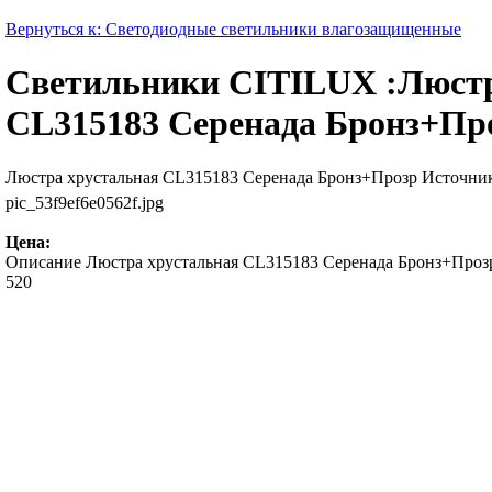
Вернуться к: Светодиодные светильники влагозащищенные
Светильники CITILUX :Люст
CL315183 Серенада Бронз+Пр
Люстра хрустальная CL315183 Серенада Бронз+Прозр Источник
pic_53f9ef6e0562f.jpg
Цена:
Описание
Люстра хрустальная CL315183 Серенада Бронз+Прозр
520