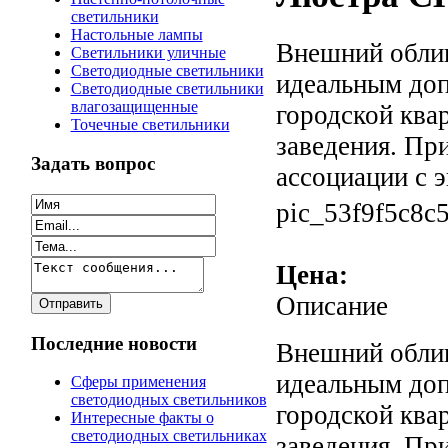
светильники
Настольные лампы
Внешний облик
Светильники уличные
Светодиодные светильники
идеальным доп
Светодиодные светильники
влагозащищенные
городской ква
Точечные светильники
заведения. При
Задать вопрос
ассоциации с 
pic_53f9f5c8c
Цена:
Описание
Последние новости
Внешний облик
идеальным доп
Сферы применения
светодиодных светильников
городской ква
Интересные факты о
светодиодных светильниках
заведения. При