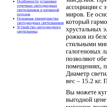
Особенности установки
ассоциации с 
точечных светодиодных
светильников в натяжной
миров. Ее осно
потолок
Основные преимущества
который гармо
светодиодных светильников
Устройство светодиодного
хрустальных э
светильника
рожков из бел
стильными ми
галогеновых л
позволяют обе
помещениях, п
Диаметр светил
вес – 15.2 кг
Вы можете ку
выгодной цене 
магазине люст