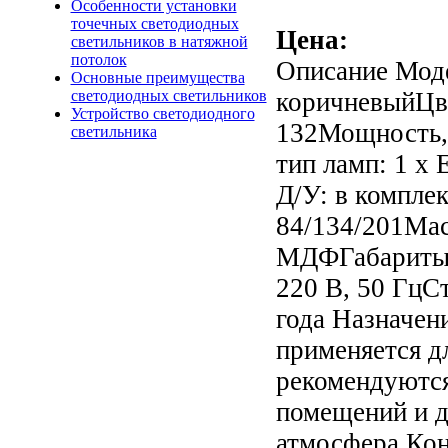
Особенности установки
точечных светодиодных
Цена:
светильников в натяжной
потолок
Описание
Моде
Основные преимущества
коричневыйЦве
светодиодных светильников
Устройство светодиодного
132Мощность, 
светильника
тип ламп: 1 x 
Д/У: в компле
84/134/201Масс
МДФГабариты,
220 В, 50 ГцС
года Назначен
применяется д
рекомендуются
помещений и д
атмосфера.Кон