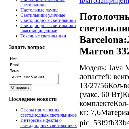
влагозащищен
светильники
Настольные лампы
Потолочны
Светильники уличные
Светодиодные светильники
светильни
Светодиодные светильники
влагозащищенные
Точечные светильники
Barcelona:
Задать вопрос
Marron 332
Модель: Java 
лопастей: вен
13/27/56Кол-в
(макс. 60 Вт)К
Последние новости
комплектеКол-
Сферы применения
кг: 7,6Материал
светодиодных светильников
Интересные факты о
pic_53f9fb33b
светодиодных светильниках