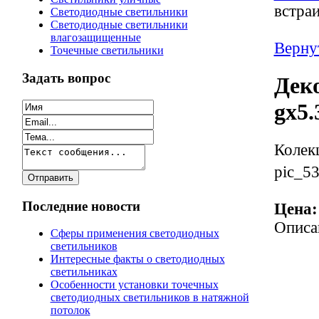
встра
Светодиодные светильники
Светодиодные светильники
влагозащищенные
Верну
Точечные светильники
Задать вопрос
Дек
gx5
Колек
pic_53
Последние новости
Цена:
Описа
Сферы применения светодиодных
светильников
Интересные факты о светодиодных
светильниках
Особенности установки точечных
светодиодных светильников в натяжной
потолок