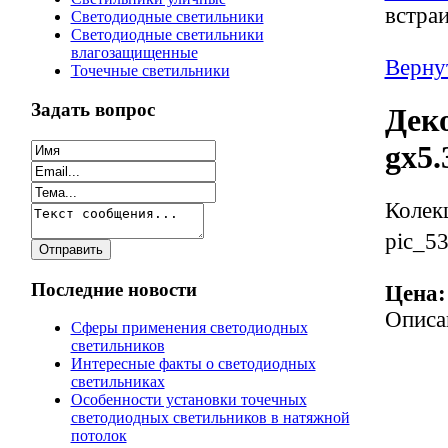
встра
Светодиодные светильники
Светодиодные светильники
влагозащищенные
Верну
Точечные светильники
Задать вопрос
Дек
gx5
Колек
pic_53
Последние новости
Цена:
Описа
Сферы применения светодиодных
светильников
Интересные факты о светодиодных
светильниках
Особенности установки точечных
светодиодных светильников в натяжной
потолок