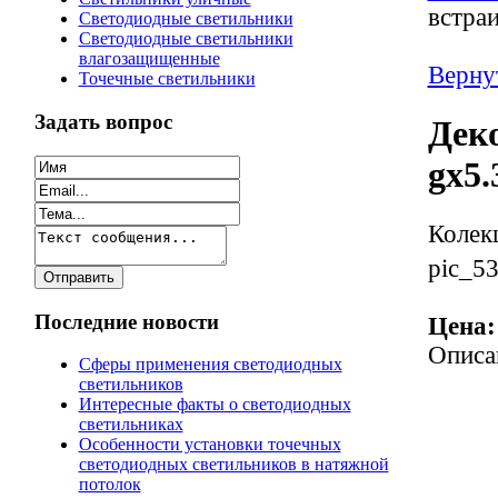
встра
Светодиодные светильники
Светодиодные светильники
влагозащищенные
Верну
Точечные светильники
Задать вопрос
Дек
gx5
Колек
pic_5
Последние новости
Цена:
Описа
Сферы применения светодиодных
светильников
Интересные факты о светодиодных
светильниках
Особенности установки точечных
светодиодных светильников в натяжной
потолок