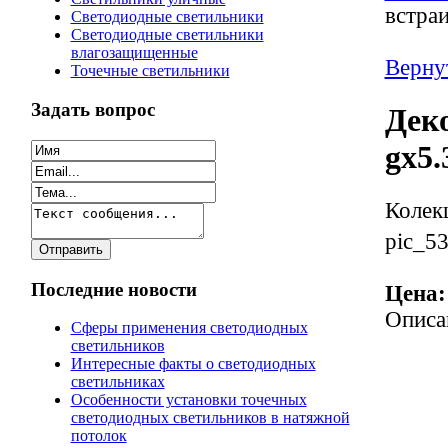
встра
Светодиодные светильники
Светодиодные светильники
влагозащищенные
Верну
Точечные светильники
Задать вопрос
Дек
gx5
Колекц
pic_53
Последние новости
Цена:
Описа
Сферы применения светодиодных
светильников
Интересные факты о светодиодных
светильниках
Особенности установки точечных
светодиодных светильников в натяжной
потолок