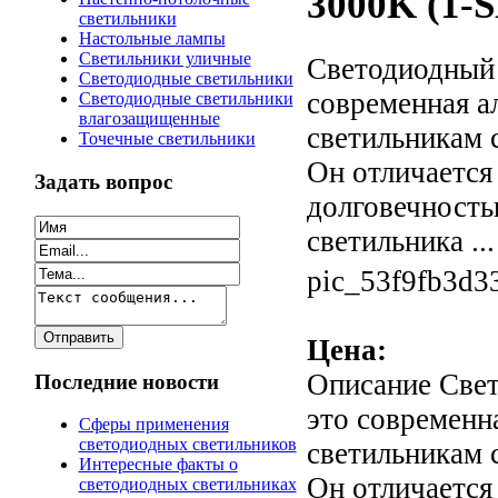
3000K (1-
светильники
Настольные лампы
Светильники уличные
Светодиодный 
Светодиодные светильники
современная а
Светодиодные светильники
влагозащищенные
светильникам 
Точечные светильники
Он отличается
Задать вопрос
долговечность
светильника ...
pic_53f9fb3d3
Цена:
Описание
Свет
Последние новости
это современн
Сферы применения
светодиодных светильников
светильникам 
Интересные факты о
Он отличается
светодиодных светильниках