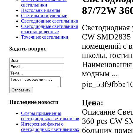
светильники
87/72W 36
Настольные лампы
Светильники уличные
Светодиодные светильники
Светодиодная 
Светодиодные светильники
влагозащищенные
CW SMD2835 п
Точечные светильники
помещений с в
Задать вопрос
школы, гостин
Наименования 
модным ...
pic_53f9fbba1
Цена:
Последние новости
Описание
Свет
Сферы применения
светодиодных светильников
360 pcs CW S
Интересные факты о
больших помещ
светодиодных светильниках