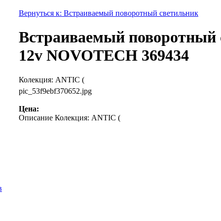
Вернуться к: Встраиваемый поворотный светильник
Встраиваемый поворотный с
12v NOVOTECH 369434
Колекция: ANTIC (
pic_53f9ebf370652.jpg
Цена:
Описание
Колекция: ANTIC (
в