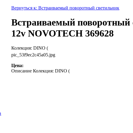
Вернуться к: Встраиваемый поворотный светильник
Встраиваемый поворотный с
12v NOVOTECH 369628
Колекция: DINO (
pic_53f9ec2c45a05.jpg
Цена:
Описание
Колекция: DINO (
в